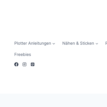
Zum
Inhalt
springen
Plotter Anleitungen
Nähen & Sticken
Freebies