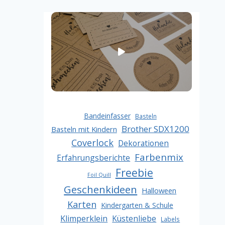
Bandeinfasser
Basteln
Brother SDX1200
Basteln mit Kindern
Coverlock
Dekorationen
Farbenmix
Erfahrungsberichte
Freebie
Foil Quill
Geschenkideen
Halloween
Karten
Kindergarten & Schule
Klimperklein
Küstenliebe
Labels