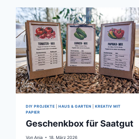
DIY PROJEKTE
|
HAUS & GARTEN
|
KREATIV MIT
PAPIER
Geschenkbox für Saatgut
Von
Anja
18. März 2026