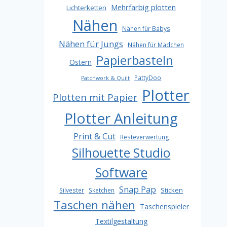
Mehrfarbig plotten
Lichterketten
Nähen
Nähen für Babys
Nähen für Jungs
Nähen für Mädchen
Papierbasteln
Ostern
PattyDoo
Patchwork & Quilt
Plotter
Plotten mit Papier
Plotter Anleitung
Print & Cut
Resteverwertung
Silhouette Studio
Software
Snap Pap
Sticken
Silvester
Sketchen
Taschen nähen
Taschenspieler
Textilgestaltung