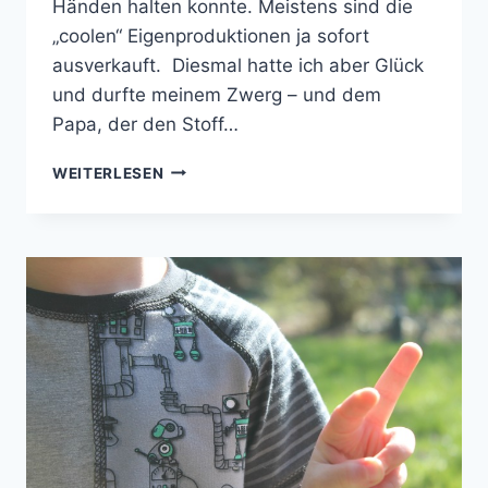
Händen halten konnte. Meistens sind die
„coolen“ Eigenproduktionen ja sofort
ausverkauft. Diesmal hatte ich aber Glück
und durfte meinem Zwerg – und dem
Papa, der den Stoff…
SHIRT
WEITERLESEN
XATER
MIT
GEDOPPELTEN
ÄRMELN
|
NÄHEN
FÜR
JUNGS