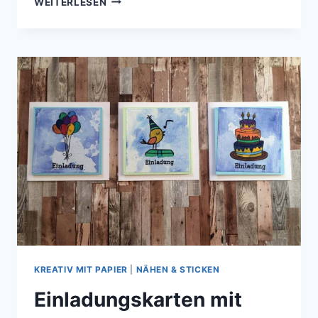
WEITERLESEN
KUSCHELPULLI
NÄHEN
|
YORIK
VON
FARBENMIX
KREATIV MIT PAPIER
|
NÄHEN & STICKEN
Einladungskarten mit