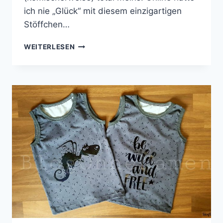
ich nie „Glück“ mit diesem einzigartigen
Stöffchen…
KNITKNIT
WEITERLESEN
FÜR
DEN
JUNGEN
MANN
|
MINI
MISTER
VON
MELIANS
KREATIVES
STOFFCHAOS