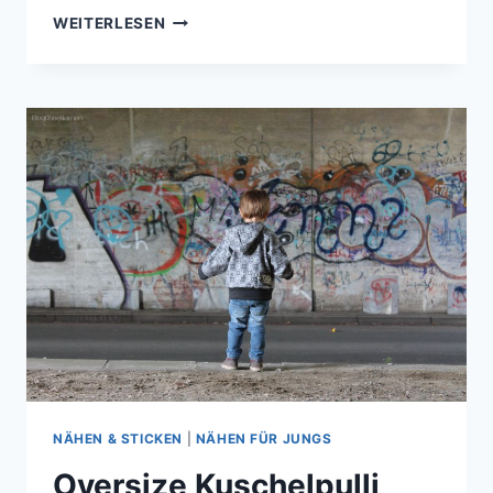
RUDI
WEITERLESEN
&
IGOR
|
RUCKSACK-
SCHNITTMUSTER
VON
LILLESOL
&
PELLE
NÄHEN & STICKEN
|
NÄHEN FÜR JUNGS
Oversize Kuschelpulli