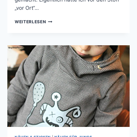
„vor Ort“…
STEAM
WEITERLESEN
MACHINE
–
DER
SOMMER
KANN
KOMMEN