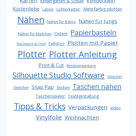
Karten
Klimperklein
Kindergarten & Schule
Küstenliebe
Mehrfarbig plotten
Lichterketten
Labels
Nähen
Nähen für Jungs
Nähen für Babys
Papierbasteln
Ostern
Nähen für Mädchen
Plotten mit Papier
PattyDoo
Patchwork & Quilt
Plotter
Plotter Anleitung
Print & Cut
Resteverwertung
Silhouette Studio Software
Silvester
Taschen nähen
Snap Pap
Sticken
Sketchen
Taschenspieler
Textilgestaltung
Tipps & Tricks
Verpackungen
Video
Vinylfolie
Weihnachten