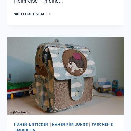
Heimreise – in eine…
OVERLOCK-
WEITERLESEN
PREMIERE:
UNTERHEMDEN
&
RAGLAN-
SHIRTS
NÄHEN & STICKEN
|
NÄHEN FÜR JUNGS
|
TASCHEN &
TÄSCHLEIN