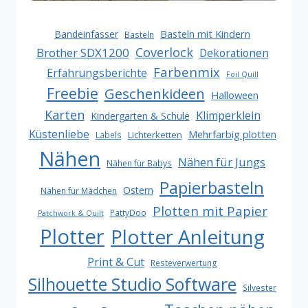
Basteln mit Kindern
Bandeinfasser
Basteln
Coverlock
Brother SDX1200
Dekorationen
Farbenmix
Erfahrungsberichte
Foil Quill
Freebie
Geschenkideen
Halloween
Karten
Klimperklein
Kindergarten & Schule
Küstenliebe
Mehrfarbig plotten
Lichterketten
Labels
Nähen
Nähen für Jungs
Nähen für Babys
Papierbasteln
Ostern
Nähen für Mädchen
Plotten mit Papier
PattyDoo
Patchwork & Quilt
Plotter
Plotter Anleitung
Print & Cut
Resteverwertung
Silhouette Studio Software
Silvester