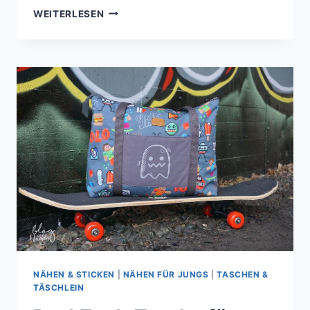
CARRYBAG
WEITERLESEN
AUS
KUNSTLEDER
|
WORLD
OF
WARCRAFT
TASCHE
NÄHEN & STICKEN
|
NÄHEN FÜR JUNGS
|
TASCHEN &
TÄSCHLEIN