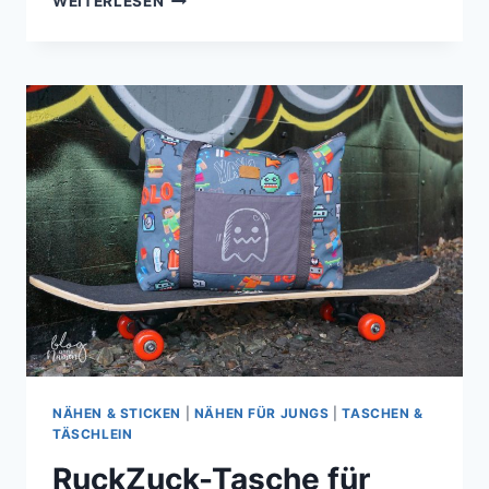
WEITERLESEN
AUS
KUNSTLEDER
|
WORLD
OF
WARCRAFT
TASCHE
NÄHEN & STICKEN
|
NÄHEN FÜR JUNGS
|
TASCHEN &
TÄSCHLEIN
RuckZuck-Tasche für