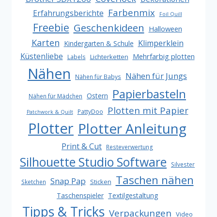
Farbenmix
Erfahrungsberichte
Foil Quill
Freebie
Geschenkideen
Halloween
Karten
Klimperklein
Kindergarten & Schule
Küstenliebe
Mehrfarbig plotten
Lichterketten
Labels
Nähen
Nähen für Jungs
Nähen für Babys
Papierbasteln
Ostern
Nähen für Mädchen
Plotten mit Papier
PattyDoo
Patchwork & Quilt
Plotter
Plotter Anleitung
Print & Cut
Resteverwertung
Silhouette Studio Software
Silvester
Taschen nähen
Snap Pap
Sticken
Sketchen
Taschenspieler
Textilgestaltung
Tipps & Tricks
Verpackungen
Video