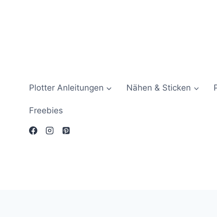
Zum
Inhalt
springen
Plotter Anleitungen
Nähen & Sticken
Freebies