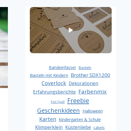
Bandeinfasser
Basteln
Brother SDX1200
Basteln mit Kindern
Coverlock
Dekorationen
Farbenmix
Erfahrungsberichte
Freebie
Foil Quill
Geschenkideen
Halloween
Karten
Kindergarten & Schule
Klimperklein
Küstenliebe
Labels