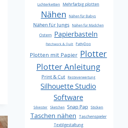
Mehrfarbig plotten
Lichterketten
Nähen
Nähen für Babys
Nähen für Jungs
Nähen für Mädchen
Papierbasteln
Ostern
PattyDoo
Patchwork & Quilt
Plotter
Plotten mit Papier
Plotter Anleitung
Print & Cut
Resteverwertung
Silhouette Studio
Software
Snap Pap
Sticken
Silvester
Sketchen
Taschen nähen
Taschenspieler
Textilgestaltung