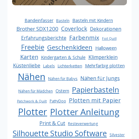
IMPFPASS
Basteln mit Kindern
Bandeinfasser
Basteln
Coverlock
Brother SDX1200
Dekorationen
Farbenmix
Erfahrungsberichte
Foil Quill
Freebie
Geschenkideen
Halloween
Karten
Klimperklein
Kindergarten & Schule
Küstenliebe
Mehrfarbig plotten
Lichterketten
Labels
Nähen
Nähen für Jungs
Nähen für Babys
Papierbasteln
Ostern
Nähen für Mädchen
Plotten mit Papier
PattyDoo
Patchwork & Quilt
Plotter
Plotter Anleitung
Print & Cut
Resteverwertung
Silhouette Studio Software
Silvester