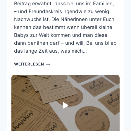
Beitrag erwähnt, dass bei uns im Familien,
– und Freundeskreis irgendwie zu wenig
Nachwuchs ist. Die Näherinnen unter Euch
kennen das bestimmt wenn überall kleine
Babys zur Welt kommen und man diese
dann benähen darf – und will. Bei uns blieb
das lange Zeit aus, was mich…
U-
WEITERLESEN
HEFT
HÜLLE
FÜR
DIE
BESTE
FREUNDIN
NÄHEN
–
MIT
FACH
FÜR