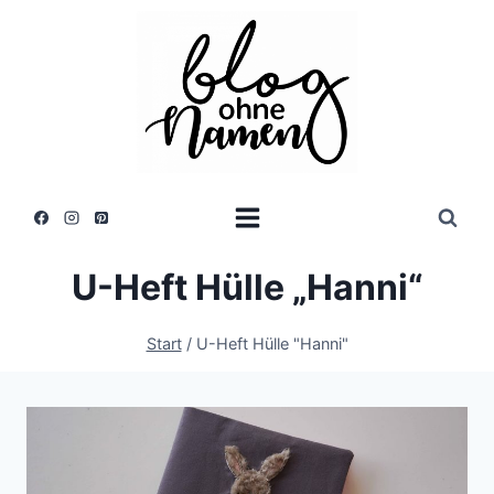
Zum
Inhalt
springen
U-Heft Hülle „Hanni“
Start
/
U-Heft Hülle "Hanni"