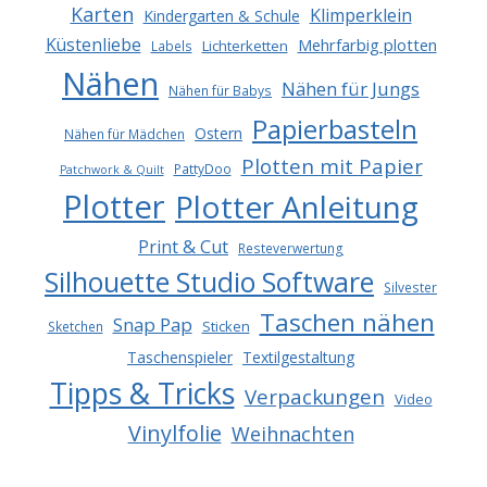
Karten
Klimperklein
Kindergarten & Schule
Küstenliebe
Mehrfarbig plotten
Lichterketten
Labels
Nähen
Nähen für Jungs
Nähen für Babys
Papierbasteln
Ostern
Nähen für Mädchen
Plotten mit Papier
PattyDoo
Patchwork & Quilt
Plotter
Plotter Anleitung
Print & Cut
Resteverwertung
Silhouette Studio Software
Silvester
Taschen nähen
Snap Pap
Sticken
Sketchen
Taschenspieler
Textilgestaltung
Tipps & Tricks
Verpackungen
Video
Vinylfolie
Weihnachten