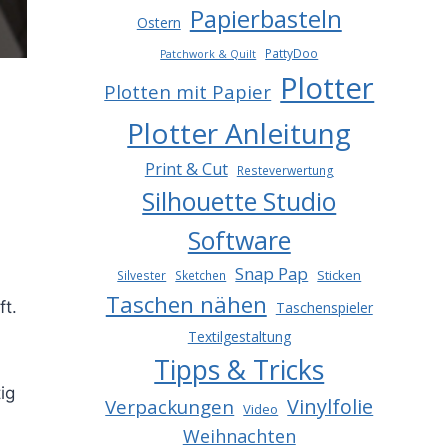
Papierbasteln
Ostern
PattyDoo
Patchwork & Quilt
Plotter
Plotten mit Papier
Plotter Anleitung
Print & Cut
Resteverwertung
Silhouette Studio
Software
Snap Pap
Sticken
Silvester
Sketchen
Taschen nähen
ft.
Taschenspieler
Textilgestaltung
Tipps & Tricks
ig
Vinylfolie
Verpackungen
Video
Weihnachten