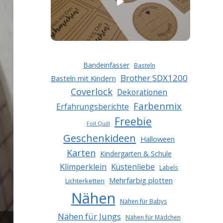
Bandeinfasser
Basteln
Brother SDX1200
Basteln mit Kindern
Coverlock
Dekorationen
Farbenmix
Erfahrungsberichte
Freebie
Foil Quill
Geschenkideen
Halloween
Karten
Kindergarten & Schule
Klimperklein
Küstenliebe
Labels
Mehrfarbig plotten
Lichterketten
Nähen
Nähen für Babys
Nähen für Jungs
Nähen für Mädchen