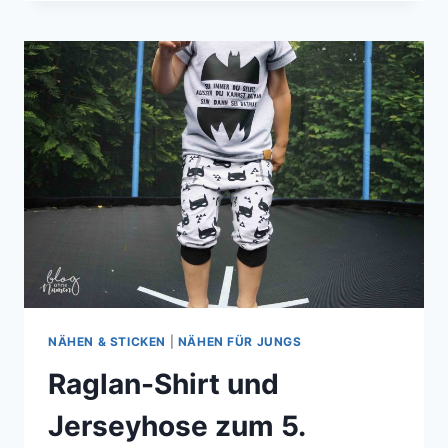
DAS
ZWEITE
OUTFIT
FÜR
DEN
SOMMER
NÄHEN & STICKEN
|
NÄHEN FÜR JUNGS
Raglan-Shirt und
Jerseyhose zum 5.