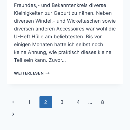
Freundes,- und Bekanntenkreis diverse
Kleinigkeiten zur Geburt zu nähen. Neben
diversen Windel,- und Wickeltaschen sowie
diversen anderen Accessoires war wohl die
U-Heft Hülle am beliebtesten. Bis vor
einigen Monaten hatte ich selbst noch
keine Ahnung, wie praktisch dieses kleine
Teil sein kann. Zuvor…
FREEBOOK:
WEITERLESEN
U
HEFT
HÜLLE
„HANNI“
Seitennavigation
Vorherige
1
2
3
4
…
8
Seite
Nächste
Seite