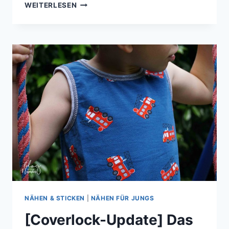
BERNINA
WEITERLESEN
B740
–
EIN
ERSTES
FAZIT
NÄHEN & STICKEN
|
NÄHEN FÜR JUNGS
[Coverlock-Update] Das