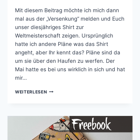
Mit diesem Beitrag möchte ich mich dann
mal aus der „Versenkung“ melden und Euch
unser diesjähriges Shirt zur
Weltmeisterschaft zeigen. Ursprünglich
hatte ich andere Pläne was das Shirt
angeht, aber Ihr kennt das? Pläne sind da
um sie über den Haufen zu werfen. Der
Mai hatte es bei uns wirklich in sich und hat
mir…
FUSSBALL S
WEITERLESEN
HIRT F
ÜR K
INDER N
ÄHEN –
U
NSER W
M-O