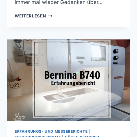
immer mal wieder Gedanken über…
TÄSCHLEIN
WEITERLESEN
MIT
REISSVERSCHLUSS F
ÜR K
INDERGARTEN &
V
ORSCHULE
ERFAHRUNGS- UND MESSEBERICHTE
|