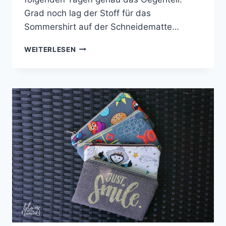
Grad noch lag der Stoff für das
Sommershirt auf der Schneidematte…
GLITZER-
WEITERLESEN
HOODIE
FÜR
KINDER
–
NÄHPROJEKT
MIT
KLIMPERKLEIN