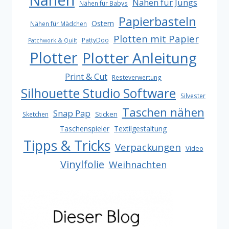
Nähen für Jungs
Nähen für Babys
Papierbasteln
Ostern
Nähen für Mädchen
Plotten mit Papier
PattyDoo
Patchwork & Quilt
Plotter
Plotter Anleitung
Print & Cut
Resteverwertung
Silhouette Studio Software
Silvester
Taschen nähen
Snap Pap
Sticken
Sketchen
Taschenspieler
Textilgestaltung
Tipps & Tricks
Verpackungen
Video
Vinylfolie
Weihnachten