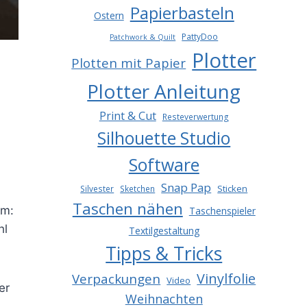
Papierbasteln
Ostern
PattyDoo
Patchwork & Quilt
Plotter
Plotten mit Papier
Plotter Anleitung
Print & Cut
Resteverwertung
Silhouette Studio
Software
Snap Pap
Sticken
Silvester
Sketchen
Taschen nähen
um:
Taschenspieler
hl
Textilgestaltung
Tipps & Tricks
Vinylfolie
Verpackungen
Video
er
Weihnachten