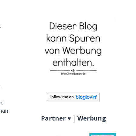
k
n
So
 man
Partner ♥ | Werbung