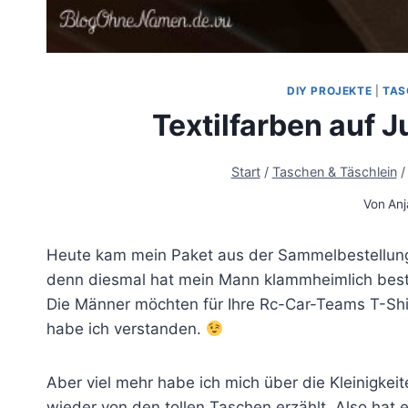
DIY PROJEKTE
|
TAS
Textilfarben auf 
Start
/
Taschen & Täschlein
/
Von
Anj
Heute kam mein Paket aus der Sammelbestellung vo
denn diesmal hat mein Mann klammheimlich bestell
Die Männer möchten für Ihre Rc-Car-Teams T-Shi
habe ich verstanden.
Aber viel mehr habe ich mich über die Kleinigke
wieder von den tollen Taschen erzählt. Also hat