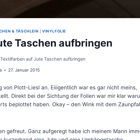
CHEN & TÄSCHLEIN
|
VINYLFOLIE
Jute Taschen aufbringen
Textilfarben auf Jute Taschen aufbringen
a
27. Januar 2015
n Plott-Liesl an. Eiiigentlich war es gar nicht meins,
t. Direkt bei der Sichtung der Folien war mir klar war
rts beplottet haben. Okay – den Wink mit dem Zaunpfa
iten gefreut. Ganz aufgeregt habe ich meinem Mann imm
 er kurzerhand eine Jute und eine Umhängetasche