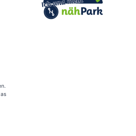
en.
das