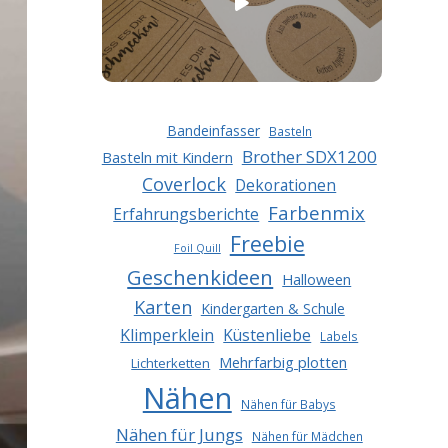
Bandeinfasser
Basteln
Brother SDX1200
Basteln mit Kindern
Coverlock
Dekorationen
Farbenmix
Erfahrungsberichte
Freebie
Foil Quill
Geschenkideen
Halloween
Karten
Kindergarten & Schule
Klimperklein
Küstenliebe
Labels
Mehrfarbig plotten
Lichterketten
Nähen
Nähen für Babys
Nähen für Jungs
Nähen für Mädchen