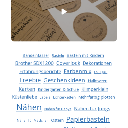
Basteln mit Kindern
Bandeinfasser
Basteln
Coverlock
Brother SDX1200
Dekorationen
Farbenmix
Erfahrungsberichte
Foil Quill
Freebie
Geschenkideen
Halloween
Karten
Klimperklein
Kindergarten & Schule
Küstenliebe
Mehrfarbig plotten
Lichterketten
Labels
Nähen
Nähen für Jungs
Nähen für Babys
Papierbasteln
Ostern
Nähen für Mädchen