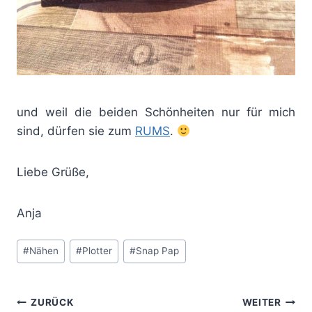
und weil die beiden Schönheiten nur für mich
sind, dürfen sie zum
RUMS
.
Liebe Grüße,
Anja
Schlagworte:
#
Nähen
#
Plotter
#
Snap Pap
Beitragsnavigation
ZURÜCK
WEITER