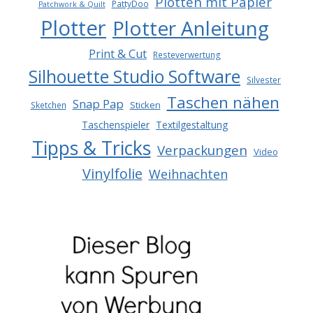
Plotten mit Papier
PattyDoo
Patchwork & Quilt
Plotter
Plotter Anleitung
Print & Cut
Resteverwertung
Silhouette Studio Software
Silvester
Taschen nähen
Snap Pap
Sticken
Sketchen
Taschenspieler
Textilgestaltung
Tipps & Tricks
Verpackungen
Video
Vinylfolie
Weihnachten