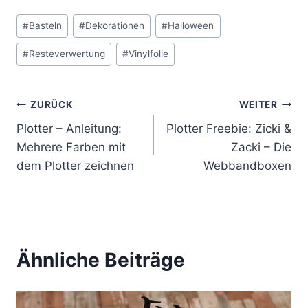
Schlagworte:
#
Basteln
#
Dekorationen
#
Halloween
#
Resteverwertung
#
Vinylfolie
Beitragsnavigation
ZURÜCK
WEITER
Plotter – Anleitung:
Plotter Freebie: Zicki &
Mehrere Farben mit
Zacki – Die
dem Plotter zeichnen
Webbandboxen
Ähnliche Beiträge