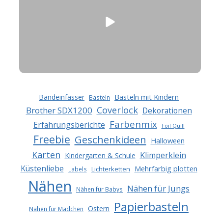
Basteln mit Kindern
Bandeinfasser
Basteln
Coverlock
Brother SDX1200
Dekorationen
Farbenmix
Erfahrungsberichte
Foil Quill
Freebie
Geschenkideen
Halloween
Karten
Klimperklein
Kindergarten & Schule
Küstenliebe
Mehrfarbig plotten
Lichterketten
Labels
Nähen
Nähen für Jungs
Nähen für Babys
Papierbasteln
Ostern
Nähen für Mädchen