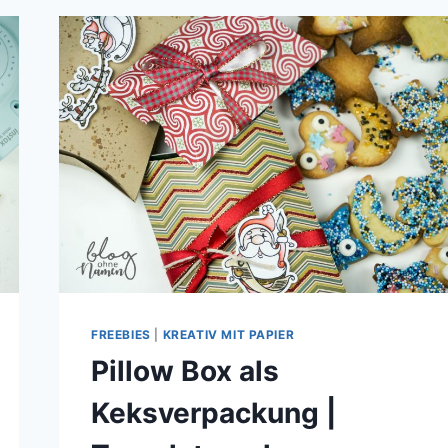
GO-
BECHER
–
KREATIVE
VERPACKUNGSIDEE
FREEBIES
|
KREATIV MIT PAPIER
Pillow Box als
Keksverpackung |