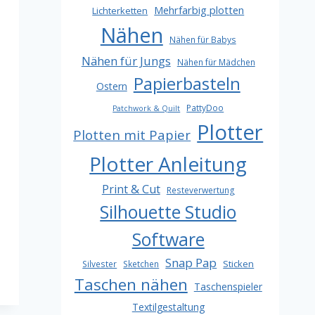
Mehrfarbig plotten
Lichterketten
Nähen
Nähen für Babys
Nähen für Jungs
Nähen für Mädchen
Papierbasteln
Ostern
PattyDoo
Patchwork & Quilt
Plotter
Plotten mit Papier
Plotter Anleitung
Print & Cut
Resteverwertung
Silhouette Studio
Software
Snap Pap
Sticken
Silvester
Sketchen
Taschen nähen
Taschenspieler
Textilgestaltung