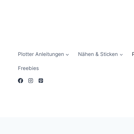
Zum
Inhalt
springen
Plotter Anleitungen
Nähen & Sticken
Freebies