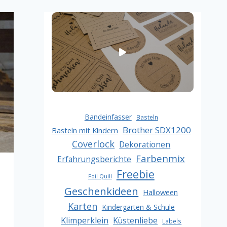
Bandeinfasser
Basteln
Brother SDX1200
Basteln mit Kindern
Coverlock
Dekorationen
Farbenmix
Erfahrungsberichte
Freebie
Foil Quill
Geschenkideen
Halloween
Karten
Kindergarten & Schule
Klimperklein
Küstenliebe
Labels