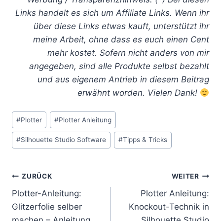
Links handelt es sich um Affiliate Links. Wenn ihr
über diese Links etwas kauft, unterstützt ihr
meine Arbeit, ohne dass es euch einen Cent
mehr kostet. Sofern nicht anders von mir
angegeben, sind alle Produkte selbst bezahlt
und aus eigenem Antrieb in diesem Beitrag
erwähnt worden. Vielen Dank!
Schlagworte:
#
Plotter
#
Plotter Anleitung
#
Silhouette Studio Software
#
Tipps & Tricks
Beitragsnavigation
ZURÜCK
WEITER
Plotter-Anleitung:
Plotter Anleitung:
Glitzerfolie selber
Knockout-Technik in
machen – Anleitung
Silhouette Studio