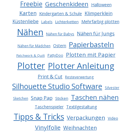
Freebie
Geschenkideen
Halloween
Karten
Klimperklein
Kindergarten & Schule
Küstenliebe
Mehrfarbig plotten
Lichterketten
Labels
Nähen
Nähen für Jungs
Nähen für Babys
Papierbasteln
Ostern
Nähen für Mädchen
Plotten mit Papier
PattyDoo
Patchwork & Quilt
Plotter
Plotter Anleitung
Print & Cut
Resteverwertung
Silhouette Studio Software
Silvester
Taschen nähen
Snap Pap
Sticken
Sketchen
Taschenspieler
Textilgestaltung
Tipps & Tricks
Verpackungen
Video
Vinylfolie
Weihnachten