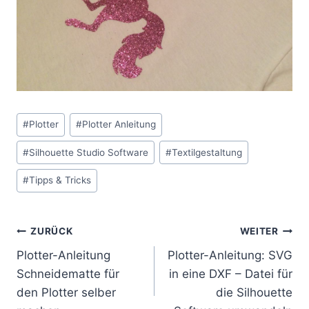
Schlagworte:
#
Plotter
#
Plotter Anleitung
#
Silhouette Studio Software
#
Textilgestaltung
#
Tipps & Tricks
Beitragsnavigation
ZURÜCK
WEITER
Plotter-Anleitung
Plotter-Anleitung: SVG
Schneidematte für
in eine DXF – Datei für
den Plotter selber
die Silhouette