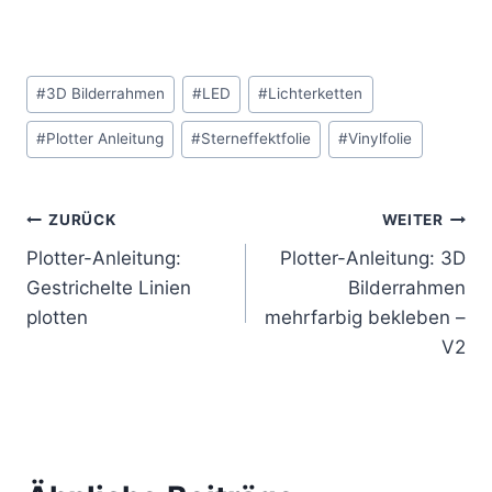
Schlagworte:
#
3D Bilderrahmen
#
LED
#
Lichterketten
#
Plotter Anleitung
#
Sterneffektfolie
#
Vinylfolie
Beitragsnavigation
ZURÜCK
WEITER
Plotter-Anleitung:
Plotter-Anleitung: 3D
Gestrichelte Linien
Bilderrahmen
plotten
mehrfarbig bekleben –
V2